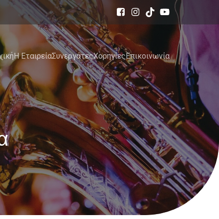
χική
Η Εταιρεία
Συνεργάτες
Χορηγίες
Επικοινωνία
α